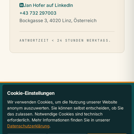
Jan Hofer auf LinkedIn
+43 732 297003
Bockgasse 3, 4020 Linz, Österreich
ANTWORTZEIT < 24 STUNDEN WERKTAGS.
Cookie-Einstellungen
KONTAKT
Wir verwenden Cookies, um die Nutzung unserer Website
OFFICE@JANHOFER.AT
anonym auszuwerten. Sie können selbst entscheiden, ob Sie
+43 732 297003
das zulassen. Notwendige Cookies sind technisch
BOCKGASSE 3, 4020 LINZ
erforderlich. Mehr Informationen finden Sie in unserer
Datenschutzerklärung
.
IMPRESSUM
DATENSCHUTZ
AGB