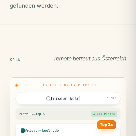
gefunden werden.
remote betreut aus Österreich
KÖLN
BEISPIEL · ERGEBNIS UNSERER ARBEIT
friseur köln
SUCHE
Platz 17
→
Top 3
▲ +14 Plätze
Top 3
▲
friseur-koeln.de