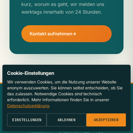
kurz, worum es geht, wir melden uns
werktags innerhalb von 24 Stunden.
Kontakt aufnehmen
Cookie-Einstellungen
Wir verwenden Cookies, um die Nutzung unserer Website
anonym auszuwerten. Sie können selbst entscheiden, ob Sie
das zulassen. Notwendige Cookies sind technisch
KONTAKT
erforderlich. Mehr Informationen finden Sie in unserer
OFFICE@JANHOFER.AT
Datenschutzerklärung
.
+43 732 297003
BOCKGASSE 3, 4020 LINZ
EINSTELLUNGEN
ABLEHNEN
AKZEPTIEREN
COOKIES