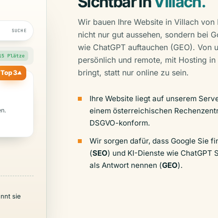
Sichtbar in
Villach.
Wir bauen Ihre Website in Villach von 
SUCHE
nicht nur gut aussehen, sondern bei 
wie ChatGPT auftauchen (GEO). Von un
15 Plätze
persönlich und remote, mit Hosting in 
bringt, statt nur online zu sein.
Top 3
▲
Ihre Website liegt auf unserem Serve
einem österreichischen Rechenzent
en.
DSGVO-konform.
Wir sorgen dafür, dass Google Sie fi
(
SEO
) und KI-Dienste wie ChatGPT S
als Antwort nennen (
GEO
).
nnt sie