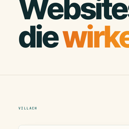
Website
die
wirk
VILLACH