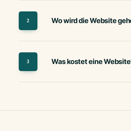
Wo wird die Website geh
2
Was kostet eine Website
3