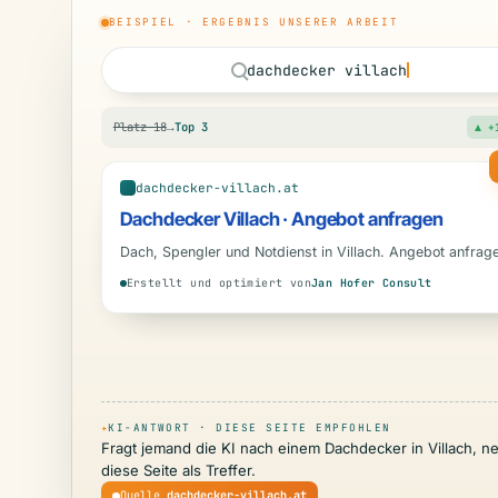
BEISPIEL · ERGEBNIS UNSERER ARBEIT
dachdecker villach
Platz 18
→
Top 3
▲ +
dachdecker-villach.at
Dachdecker Villach · Angebot anfragen
Dach, Spengler und Notdienst in Villach. Angebot anfrag
Erstellt und optimiert von
Jan Hofer Consult
✦
KI-ANTWORT · DIESE SEITE EMPFOHLEN
Fragt jemand die KI nach einem Dachdecker in Villach, ne
diese Seite als Treffer.
Quelle
dachdecker-villach.at