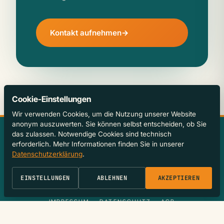
Kontakt aufnehmen
Cookie-Einstellungen
Wir verwenden Cookies, um die Nutzung unserer Website
anonym auszuwerten. Sie können selbst entscheiden, ob Sie
das zulassen. Notwendige Cookies sind technisch
KONTAKT
erforderlich. Mehr Informationen finden Sie in unserer
OFFICE@JANHOFER.AT
Datenschutzerklärung
.
+43 732 297003
BOCKGASSE 3, 4020 LINZ
EINSTELLUNGEN
ABLEHNEN
AKZEPTIEREN
COOKIES
IMPRESSUM
DATENSCHUTZ
AGB
© 2026 JAN HOFER